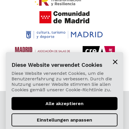
Diese Website verwendet Cookies
Diese Website verwendet Cookies, um die
Benutzererfahrung zu verbessern. Durch die
Nutzung unserer Website stimmen Sie allen
Cookies gemäß unserer Cookie-Richtlinie zu.
© 2026 Cardamomo Flamenco Madrid - Alle Rechte
Alle akzeptieren
vorbehalten.
Términos, Condiciones, Protección de Datos,
Einstellungen anpassen
Política de Devoluciones y Reintegros