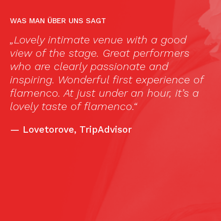
WAS MAN ÜBER UNS SAGT
„Lovely intimate venue with a good
„
ts
view of the stage. Great performers
c
who are clearly passionate and
a
inspiring. Wonderful first experience of
f
flamenco. At just under an hour, it’s a
in
lovely taste of flamenco.“
a
t
—
Lovetorove, TripAdvisor
n
t
wi
si
c
s
i